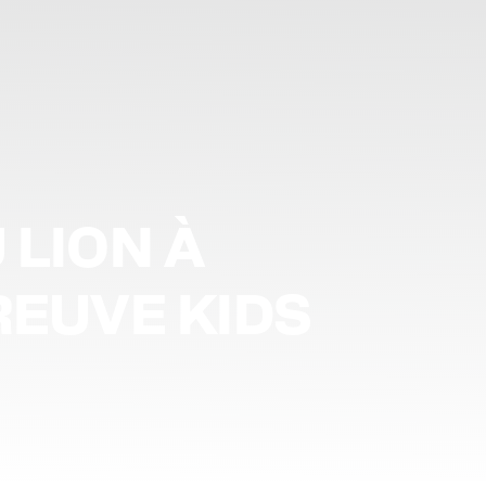
 LION À
REUVE KIDS