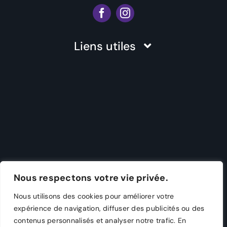
Évènement
Liens utiles
Épreuves
Inscription
Épreuve S
Devenir bénévole
Épreuve M
Informations pratiques
Épreuve L
Partenaires
Nous respectons votre vie privée.
Épreuve Kids
Nous utilisons des cookies pour améliorer votre
expérience de navigation, diffuser des publicités ou des
À propos
Épreuve Duo
contenus personnalisés et analyser notre trafic. En