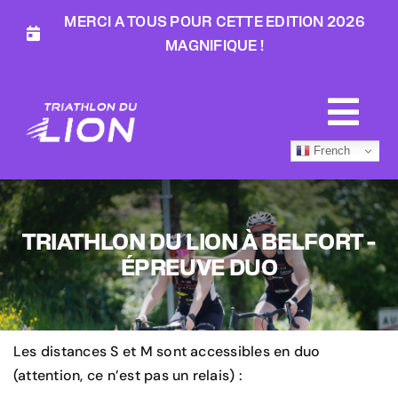
Passer
MERCI A TOUS POUR CETTE EDITION 2026
au
MAGNIFIQUE !
contenu
Togg
French
Navi
Évènement
TRIATHLON DU LION À BELFORT -
Épreuves
ÉPREUVE DUO
Actualités
Les distances S et M sont accessibles en duo
À propos
(attention, ce n’est pas un relais) :